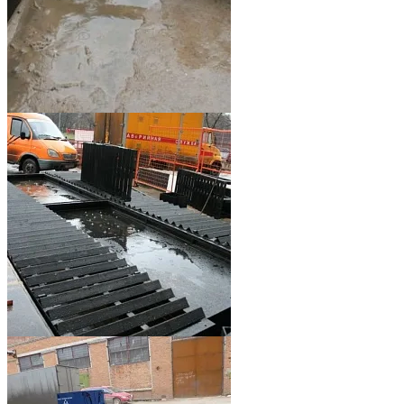
Модульные
металлические
эстакады
высокие
Модульные
металлические
эстакады
высокие